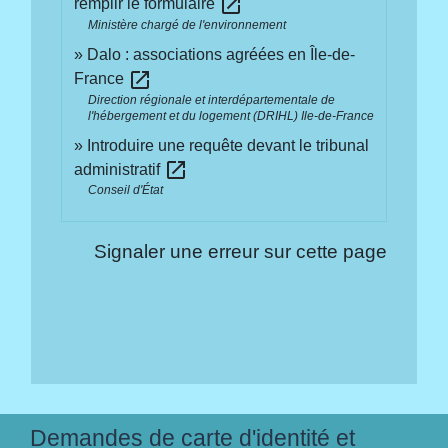
open_in_new
remplir le formulaire
Ministère chargé de l'environnement
Dalo : associations agréées en Île-de-
open_in_new
France
Direction régionale et interdépartementale de
l'hébergement et du logement (DRIHL) Ile-de-France
Introduire une requête devant le tribunal
open_in_new
administratif
Conseil d'État
Signaler une erreur sur cette page
Demandes de carte d'identité et