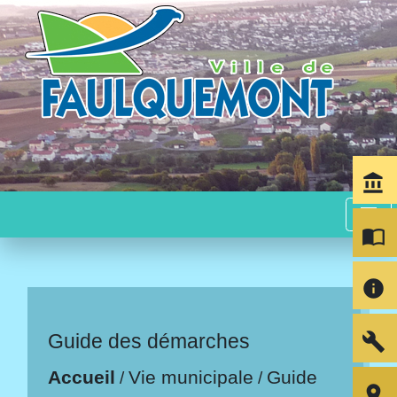
account_balance
menu
import_contacts
info
build
Guide des démarches
Accueil
Vie municipale
Guide
/
/
room