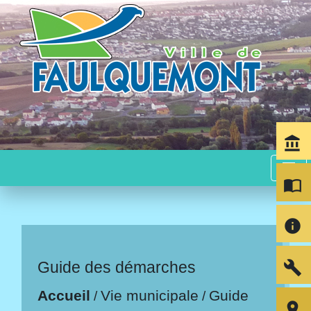
account_balance
menu
import_contacts
info
build
Guide des démarches
Accueil
Vie municipale
Guide
/
/
room