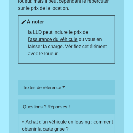
loueur, mais il peut cependant le répercuter
sur le prix de la location.
À noter
edit
la LLD peut inclure le prix de
l'assurance du véhicule
ou vous en
laisser la charge. Vérifiez cet élément
avec le loueur.
Textes de référence
Questions ? Réponses !
Achat d'un véhicule en leasing : comment
obtenir la carte grise ?