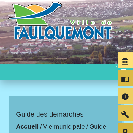
account_balance
menu
import_contacts
info
build
Guide des démarches
Accueil
Vie municipale
Guide
/
/
room