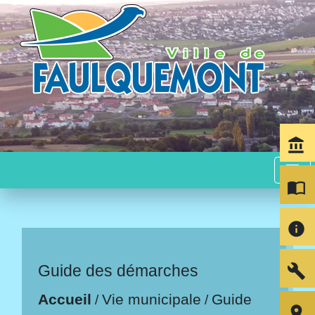
account_balance
menu
import_contacts
info
build
Guide des démarches
Accueil
Vie municipale
Guide
/
/
room