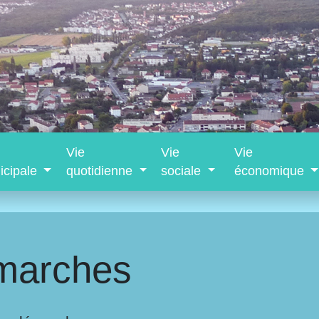
Vie
Vie
Vie
icipale
quotidienne
sociale
économique
marches