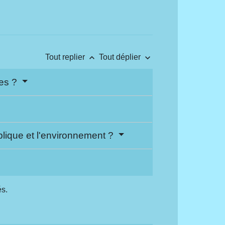
keyboard_arrow_up
keyboard_arrow_down
Tout replier
Tout déplier
nes ?
blique et l'environnement ?
és.