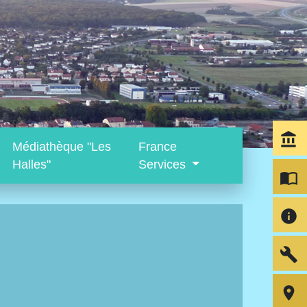
account_balance
Médiathèque "Les
France
Halles"
Services
import_contacts
info
build
room