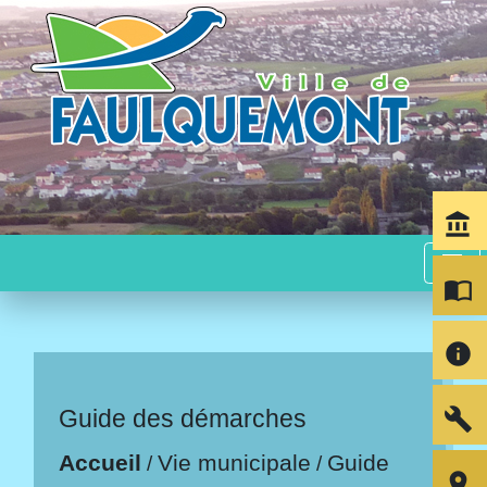
account_balance
menu
import_contacts
info
build
Guide des démarches
Accueil
Vie municipale
Guide
/
/
room