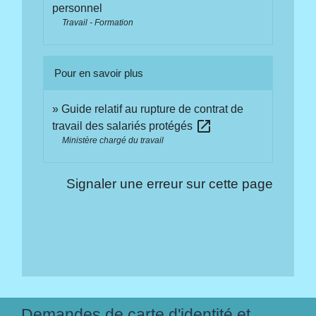
personnel
Travail - Formation
Pour en savoir plus
Guide relatif au rupture de contrat de
open_in_new
travail des salariés protégés
Ministère chargé du travail
Signaler une erreur sur cette page
Demandes de carte d'identité et