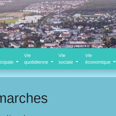
Vie
Vie
Vie
icipale
quotidienne
sociale
économique
marches