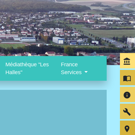
account_balance
Médiathèque "Les
France
Halles"
Services
import_contacts
info
build
room