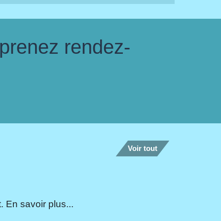
 prenez rendez-
Voir tout
 En savoir plus...