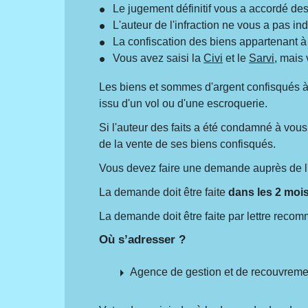
Le jugement définitif vous a accordé d
L'auteur de l'infraction ne vous a pas in
La confiscation des biens appartenant à 
Vous avez saisi la
Civi
et le
Sarvi
, mais
Les biens et sommes d'argent confisqués à l
issu d'un vol ou d'une escroquerie.
Si l'auteur des faits a été condamné à vous
de la vente de ses biens confisqués.
Vous devez faire une demande auprès de l'
La demande doit être faite
dans les 2 moi
La demande doit être faite par lettre rec
Où s’adresser ?
arrow_right
Agence de gestion et de recouvremen