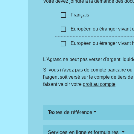
Votre devez joindre à la demande des docume
check_box_outline_blank
Français
check_box_outline_blank
Européen ou étranger vivant 
check_box_outline_blank
Européen ou étranger vivant 
L'Agrasc ne peut pas verser d'argent liquid
Si vous n'avez pas de compte bancaire ou p
l'argent soit versé sur le compte de tiers
faisant valoir votre
droit au compte
.
Textes de référence
Services en ligne et formulaires