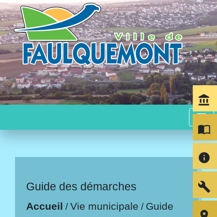
account_balance
menu
import_contacts
info
build
Guide des démarches
Accueil
Vie municipale
Guide
/
/
room