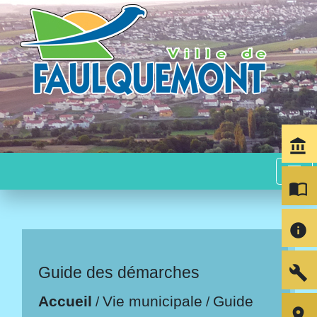
account_balance
menu
import_contacts
info
build
Guide des démarches
Accueil
Vie municipale
Guide
/
/
room