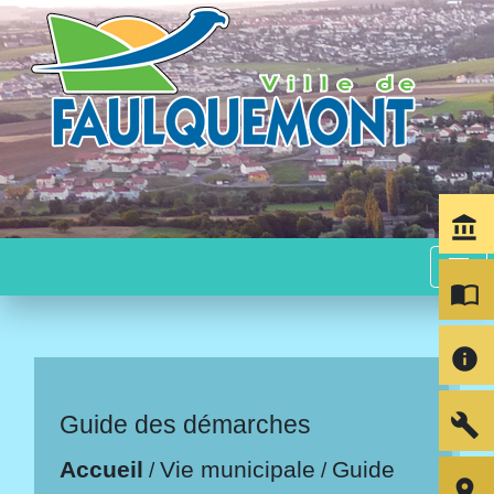
account_balance
menu
import_contacts
info
build
Guide des démarches
Accueil
Vie municipale
Guide
/
/
room