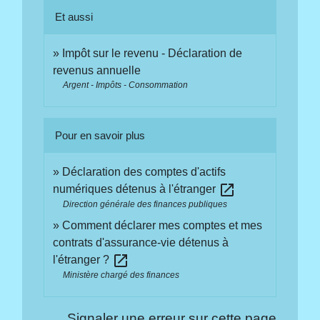
Et aussi
Impôt sur le revenu - Déclaration de
revenus annuelle
Argent - Impôts - Consommation
Pour en savoir plus
Déclaration des comptes d'actifs
open_in_new
numériques détenus à l'étranger
Direction générale des finances publiques
Comment déclarer mes comptes et mes
contrats d'assurance-vie détenus à
open_in_new
l'étranger ?
Ministère chargé des finances
Signaler une erreur sur cette page