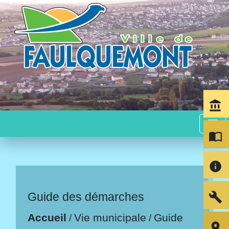
account_balance
menu
import_contacts
info
build
Guide des démarches
Accueil
Vie municipale
Guide
/
/
room