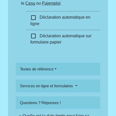
le
Cesu
ou
Pajemploi
check_box_outline_blank
Déclaration automatique en
ligne
check_box_outline_blank
Déclaration automatique sur
formulaire papier
Textes de référence
Services en ligne et formulaires
Questions ? Réponses !
Quelle est la date limite pour faire sa