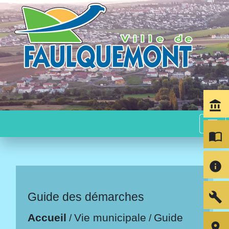
account_balance
menu
import_contacts
info
build
Guide des démarches
Accueil
Vie municipale
Guide
/
/
room