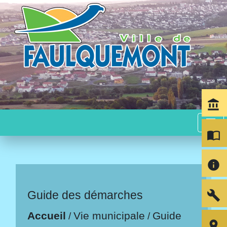
account_balance
menu
import_contacts
info
build
Guide des démarches
Accueil
Vie municipale
Guide
/
/
room