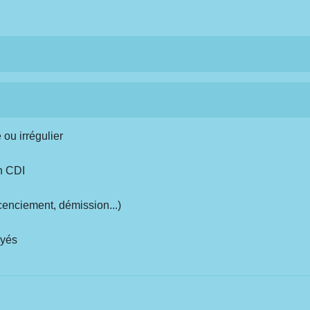
 ou irrégulier
n CDI
cenciement, démission...)
ayés