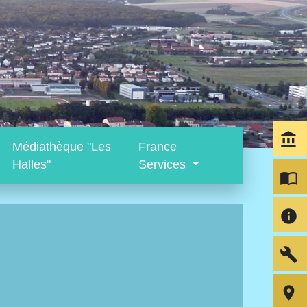
account_balance
Médiathèque "Les
France
Halles"
Services
import_contacts
info
build
room