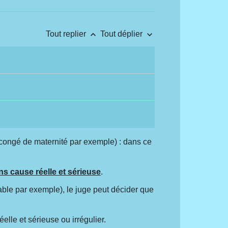
keyboard_arrow_up
keyboard_arrow_down
Tout replier
Tout déplier
n congé de maternité par exemple) : dans ce
ns cause réelle et sérieuse
.
able par exemple), le juge peut décider que
lle et sérieuse ou irrégulier.