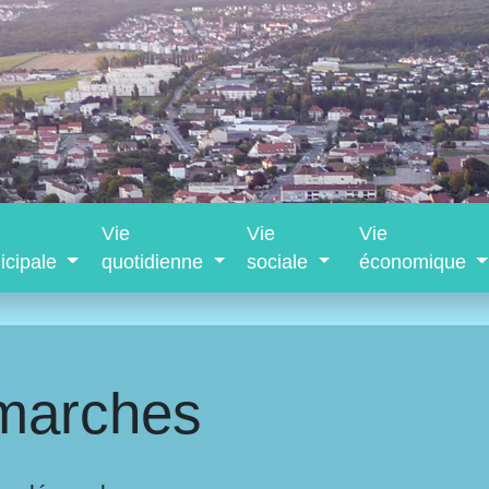
Vie
Vie
Vie
icipale
quotidienne
sociale
économique
marches