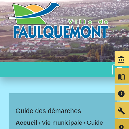
account_balance
menu
import_contacts
info
build
Guide des démarches
Accueil
Vie municipale
Guide
/
/
room