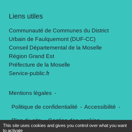
Liens utiles
Communauté de Communes du District
Urbain de Faulquemont (DUF-CC)
Conseil Départemental de la Moselle
Région Grand Est
Préfecture de la Moselle
Service-public.fr
Mentions légales
-
Politique de confidentialité
-
Accessibilité
-
Plan du site
-
Gestion des cookies
This site uses cookies and gives you control over what you want
to activate