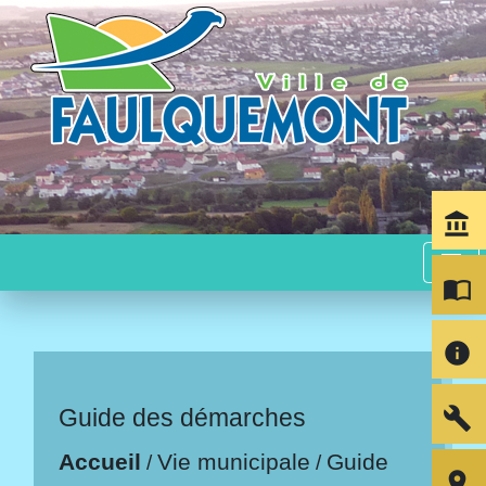
account_balance
menu
import_contacts
info
build
Guide des démarches
Accueil
Vie municipale
Guide
/
/
room