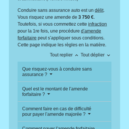
Conduire sans assurance auto est un
délit
.
Vous risquez une amende de
3 750 €
.
Toutefois, si vous commettez cette
infraction
pour la 1
re
fois, une procédure
d'amende
forfaitaire
peut s'appliquer sous conditions.
Cette page indique les règles en la matière.
keyboard_arrow_up
keyboard_arrow_down
Tout replier
Tout déplier
Que risquez-vous à conduire sans
assurance ?
Quel est le montant de l'amende
forfaitaire ?
Comment faire en cas de difficulté
pour payer l'amende majorée ?
Comment payer l'amende forfaitaire