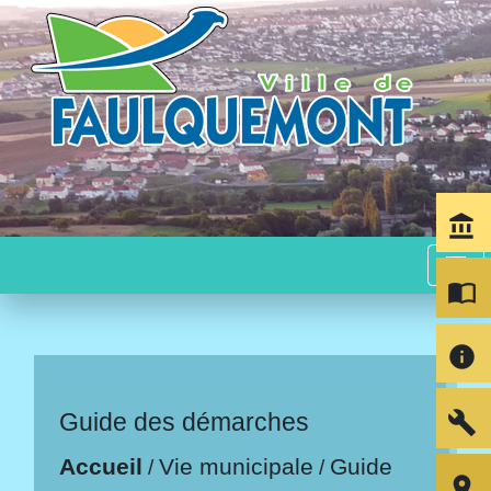
account_balance
menu
import_contacts
info
build
Guide des démarches
Accueil
Vie municipale
Guide
/
/
room