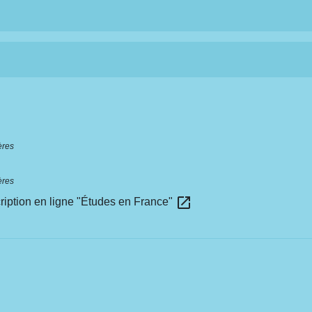
ères
ères
open_in_new
ription en ligne "Études en France"