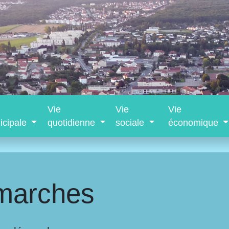
Vie
Vie
Vie
icipale
quotidienne
sociale
économique
marches