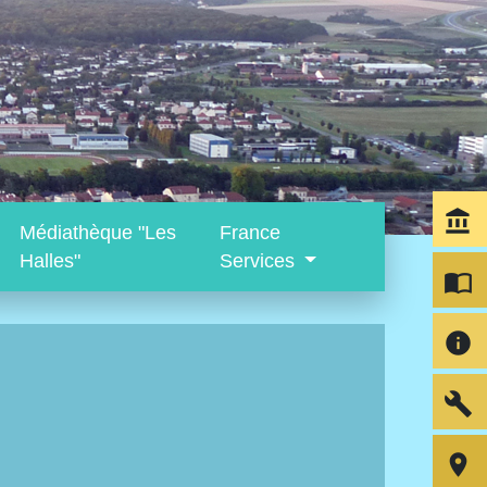
account_balance
Médiathèque "Les
France
Halles"
Services
import_contacts
info
build
room