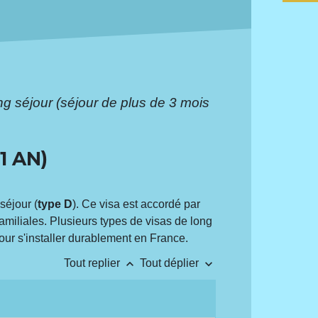
ng séjour (séjour de plus de 3 mois
1 AN)
séjour (
type D
). Ce visa est accordé par
 familiales. Plusieurs types de visas de long
pour s'installer durablement en France.
keyboard_arrow_up
keyboard_arrow_down
Tout replier
Tout déplier