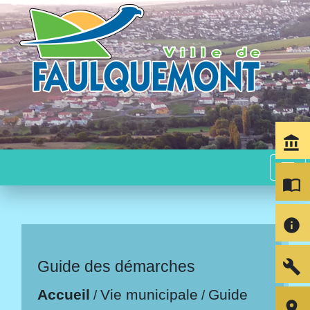
account_balance
menu
import_contacts
info
build
Guide des démarches
Accueil
Vie municipale
Guide
/
/
room