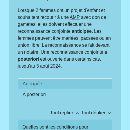
Lorsque 2 femmes ont un projet d'enfant et
souhaitent recourir à une
AMP
avec don de
gamètes, elles doivent effectuer une
reconnaissance conjointe
anticipée
. Les
femmes peuvent être mariées, pacsées ou en
union libre. La reconnaissance se fait devant
un notaire. Une reconnaissance conjointe
a
posteriori
est ouverte dans certains cas,
jusqu'au 3 août 2024.
Anticipée
A posteriori
keyboard_arrow_up
keyboard_arrow_down
Tout replier
Tout déplier
Quelles sont les conditions pour