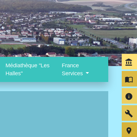
account_balance
Médiathèque "Les
France
Halles"
Services
import_contacts
info
build
room