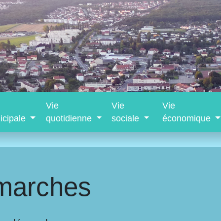
Vie
Vie
Vie
icipale
quotidienne
sociale
économique
marches