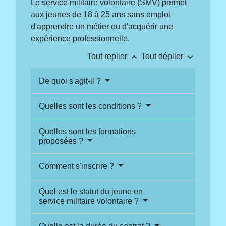
Le service militaire volontaire (SMV) permet
aux jeunes de 18 à 25 ans sans emploi
d'apprendre un métier ou d'acquérir une
expérience professionnelle.
keyboard_arrow_up
keyboard_arrow_down
Tout replier
Tout déplier
De quoi s'agit-il ?
Quelles sont les conditions ?
Quelles sont les formations
proposées ?
Comment s'inscrire ?
Quel est le statut du jeune en
service militaire volontaire ?