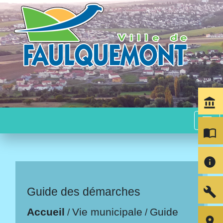
account_balance
menu
import_contacts
info
build
Guide des démarches
Accueil
Vie municipale
Guide
/
/
room