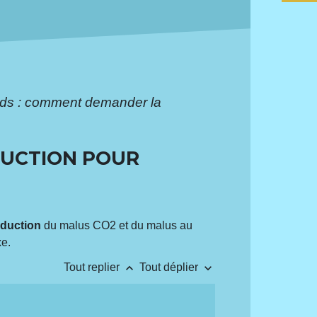
ds : comment demander la
DUCTION POUR
éduction
du malus CO
2
et du malus au
xe.
keyboard_arrow_up
keyboard_arrow_down
Tout replier
Tout déplier