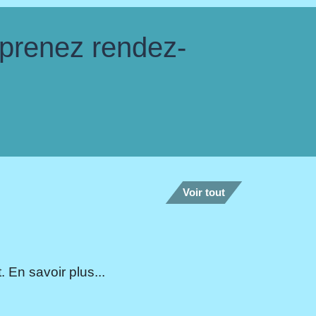
 prenez rendez-
Voir tout
 En savoir plus...