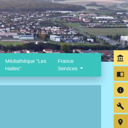
account_balance
Médiathèque "Les
France
Halles"
Services
import_contacts
info
build
room