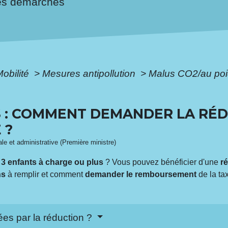
es démarches
Mobilité
>
Mesures antipollution
>
Malus CO2/au poi
S : COMMENT DEMANDER LA RÉ
 ?
gale et administrative (Première ministre)
z
3 enfants à charge ou plus
? Vous pouvez bénéficier d'une
r
ns
à remplir et comment
demander le remboursement
de la ta
ées par la réduction ?