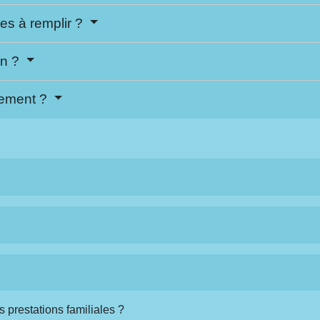
ses à remplir ?
on ?
ement ?
s prestations familiales ?