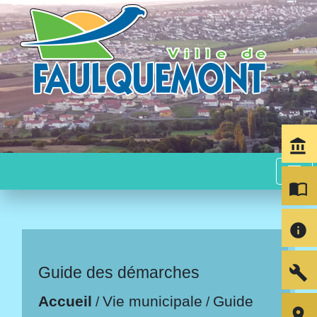
account_balance
menu
import_contacts
info
build
Guide des démarches
Accueil
Vie municipale
Guide
/
/
room