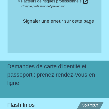
open_in_new
Facteurs de risques professionnels
Compte professionnel prévention
Signaler une erreur sur cette page
Demandes de carte d'identité et
passeport : prenez rendez-vous en
ligne
Flash Infos
VOIR TOUT