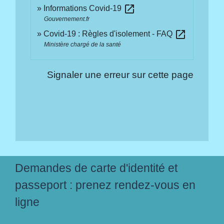
open_in_new
Informations Covid-19
Gouvernement.fr
open_in_new
Covid-19 : Règles d'isolement - FAQ
Ministère chargé de la santé
Signaler une erreur sur cette page
Demandes de carte d'identité et
passeport : prenez rendez-vous en
ligne