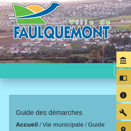
account_balance
menu
import_contacts
info
build
Guide des démarches
Accueil
Vie municipale
Guide
/
/
room