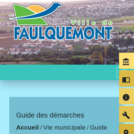
account_balance
menu
import_contacts
info
build
Guide des démarches
Accueil
Vie municipale
Guide
/
/
room