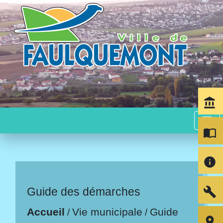
account_balance
menu
import_contacts
info
build
Guide des démarches
Accueil
Vie municipale
Guide
/
/
room