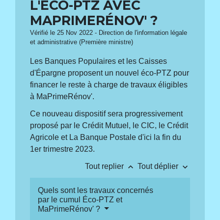
L'ÉCO-PTZ AVEC
MAPRIMERÉNOV' ?
Vérifié le 25 Nov 2022 - Direction de l'information légale
et administrative (Première ministre)
Les Banques Populaires et les Caisses
d'Épargne proposent un nouvel éco-PTZ pour
financer le reste à charge de travaux éligibles
à MaPrimeRénov'.
Ce nouveau dispositif sera progressivement
proposé par le Crédit Mutuel, le CIC, le Crédit
Agricole et La Banque Postale d'ici la fin du
1
er
trimestre 2023.
keyboard_arrow_up
keyboard_arrow_down
Tout replier
Tout déplier
Quels sont les travaux concernés
par le cumul Éco-PTZ et
MaPrimeRénov' ?