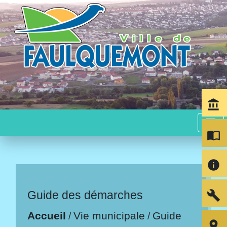
account_balance
menu
import_contacts
info
build
Guide des démarches
Accueil
Vie municipale
Guide
/
/
room