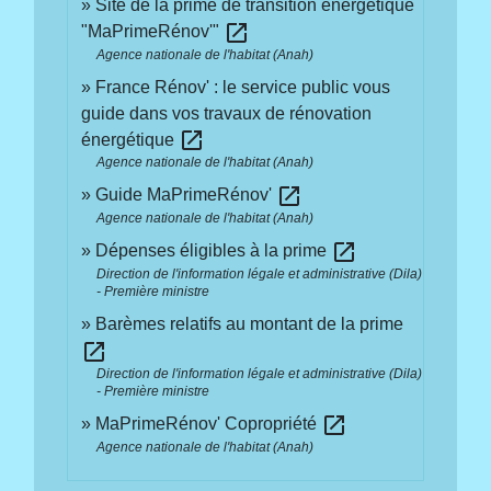
Site de la prime de transition énergétique
open_in_new
"MaPrimeRénov'"
Agence nationale de l'habitat (Anah)
France Rénov' : le service public vous
guide dans vos travaux de rénovation
open_in_new
énergétique
Agence nationale de l'habitat (Anah)
open_in_new
Guide MaPrimeRénov'
Agence nationale de l'habitat (Anah)
open_in_new
Dépenses éligibles à la prime
Direction de l'information légale et administrative (Dila)
- Première ministre
Barèmes relatifs au montant de la prime
open_in_new
Direction de l'information légale et administrative (Dila)
- Première ministre
open_in_new
MaPrimeRénov' Copropriété
Agence nationale de l'habitat (Anah)