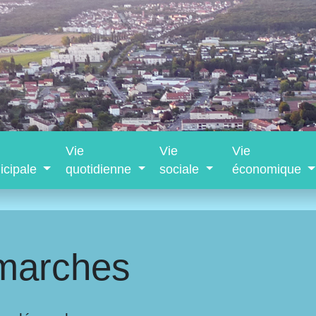
Vie
Vie
Vie
icipale
quotidienne
sociale
économique
marches