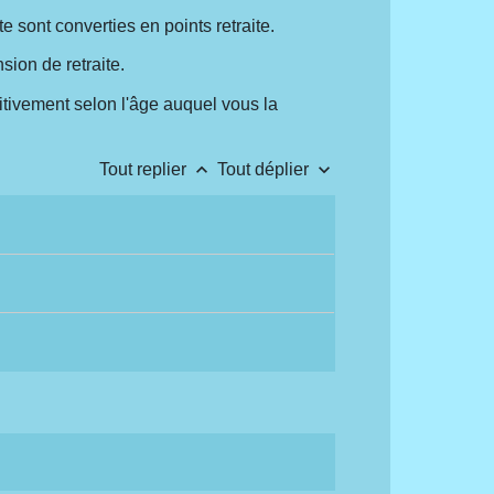
te sont converties en points retraite.
sion de retraite.
itivement selon l'âge auquel vous la
keyboard_arrow_up
keyboard_arrow_down
Tout replier
Tout déplier