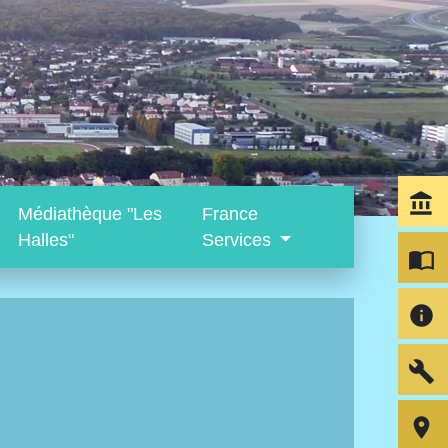
account_balance
Médiathèque "Les
France
Halles"
Services
import_contacts
info
build
room