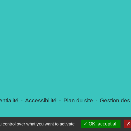
ntialité
-
Accessibilité
-
Plan du site
-
Gestion des
 control over what you want to activate
OK, accept all
Site créé en partenariat avec Réseau des Communes