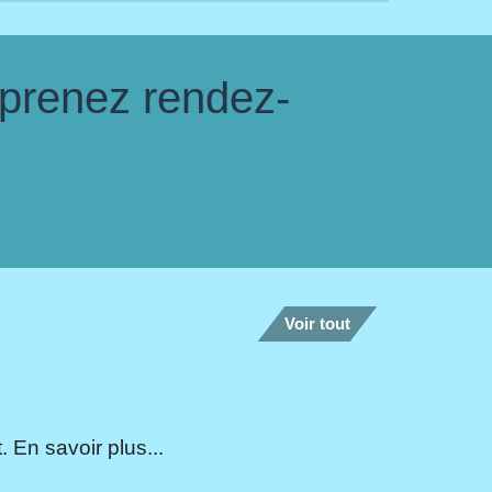
 prenez rendez-
Voir tout
 En savoir plus...