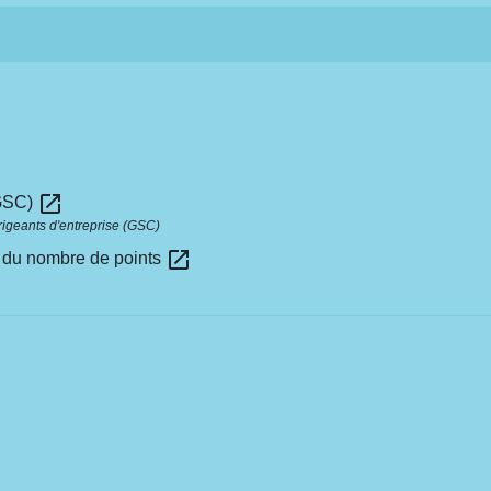
open_in_new
(GSC)
irigeants d'entreprise (GSC)
open_in_new
on du nombre de points