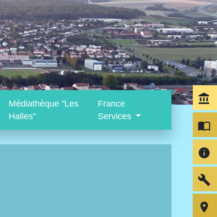
account_balance
Médiathèque "Les
France
Halles"
Services
import_contacts
info
build
room