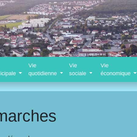
Vie
Vie
Vie
icipale
quotidienne
sociale
économique
marches