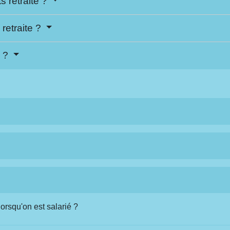
 retraite ?
retraite ?
n ?
orsqu'on est salarié ?