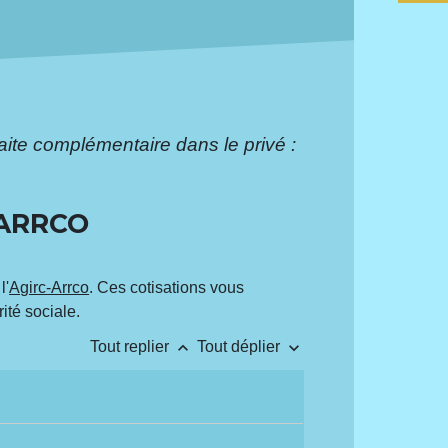
aite complémentaire dans le privé :
-ARRCO
l'
Agirc-Arrco
. Ces cotisations vous
ité sociale.
keyboard_arrow_up
keyboard_arrow_down
Tout replier
Tout déplier