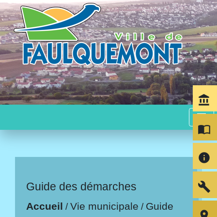
account_balance
menu
import_contacts
info
build
Guide des démarches
Accueil
Vie municipale
Guide
/
/
room