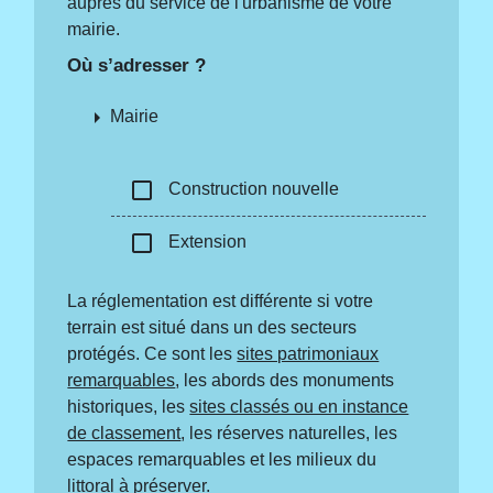
auprès du service de l'urbanisme de votre
mairie.
Où s’adresser ?
arrow_right
Mairie
check_box_outline_blank
Construction nouvelle
check_box_outline_blank
Extension
La réglementation est différente si votre
terrain est situé dans un des secteurs
protégés. Ce sont les
sites patrimoniaux
remarquables
, les abords des monuments
historiques, les
sites classés ou en instance
de classement
, les réserves naturelles, les
espaces remarquables et les milieux du
littoral à préserver.