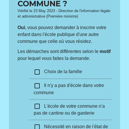
COMMUNE ?
Vérifié le 23 May 2023 - Direction de l'information légale
et administrative (Première ministre)
Oui
, vous pouvez demander à inscrire votre
enfant dans l'école publique d'une autre
commune que celle où vous résidez.
Les démarches sont différentes selon le
motif
pour lequel vous faites la demande.
check_box_outline_blank
Choix de la famille
check_box_outline_blank
Il n'y a pas d'école dans votre
commune
check_box_outline_blank
L'école de votre commune n'a
pas de cantine ou de garderie
check_box_outline_blank
Nécessité en raison de l'état de