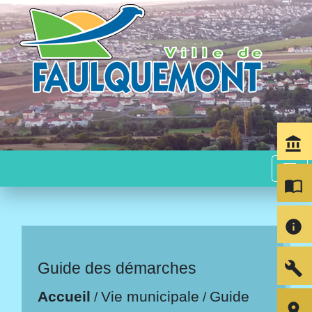
account_balance
menu
import_contacts
info
build
Guide des démarches
Accueil
Vie municipale
Guide
/
/
room