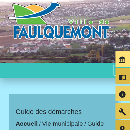
account_balance
menu
import_contacts
info
build
Guide des démarches
Accueil
Vie municipale
Guide
/
/
room