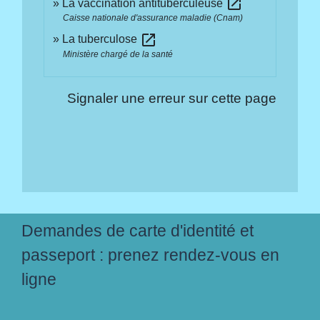
open_in_new
La vaccination antituberculeuse
Caisse nationale d'assurance maladie (Cnam)
open_in_new
La tuberculose
Ministère chargé de la santé
Signaler une erreur sur cette page
Demandes de carte d'identité et
passeport : prenez rendez-vous en
ligne