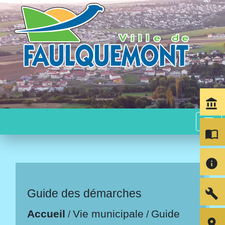
account_balance
menu
import_contacts
info
build
Guide des démarches
Accueil
Vie municipale
Guide
/
/
room