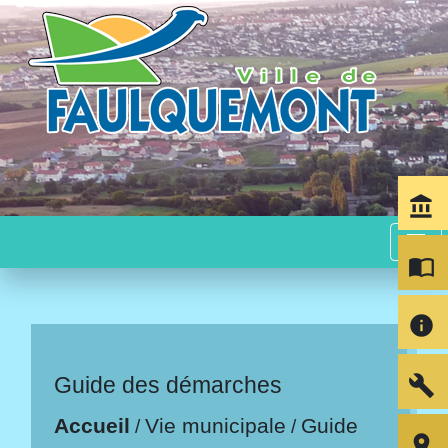
account_balance
menu
import_contacts
info
build
Guide des démarches
Accueil
Vie municipale
Guide
/
/
room