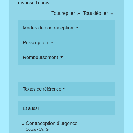
dispositif choisi.
keyboard_arrow_up
keyboard_arrow_down
Tout replier
Tout déplier
Modes de contraception
Prescription
Remboursement
Textes de référence
Et aussi
Contraception d'urgence
Social - Santé