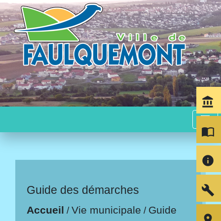
account_balance
menu
import_contacts
info
build
Guide des démarches
Accueil
Vie municipale
Guide
/
/
room