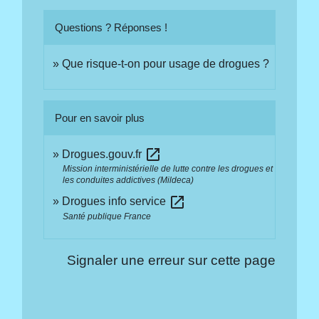
Questions ? Réponses !
Que risque-t-on pour usage de drogues ?
Pour en savoir plus
open_in_new
Drogues.gouv.fr
Mission interministérielle de lutte contre les drogues et
les conduites addictives (Mildeca)
open_in_new
Drogues info service
Santé publique France
Signaler une erreur sur cette page