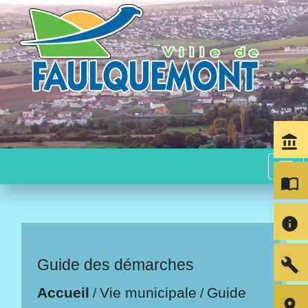
account_balance
menu
import_contacts
info
build
Guide des démarches
Accueil
Vie municipale
Guide
/
/
room