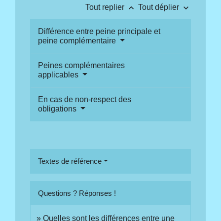
keyboard_arrow_up
keyboard_arrow_down
Tout replier
Tout déplier
Différence entre peine principale et
peine complémentaire
Peines complémentaires
applicables
En cas de non-respect des
obligations
Textes de référence
Questions ? Réponses !
Quelles sont les différences entre une