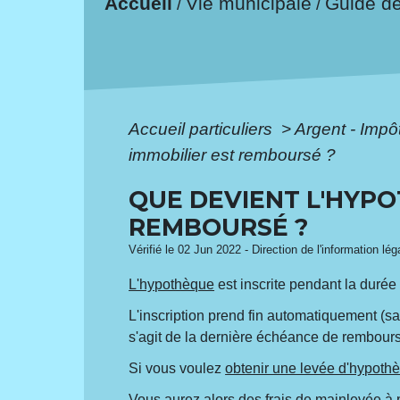
Accueil
Vie municipale
Guide d
/
/
Accueil particuliers
>
Argent - Imp
immobilier est remboursé ?
QUE DEVIENT L'HYPO
REMBOURSÉ ?
Vérifié le 02 Jun 2022 - Direction de l'information lé
L'hypothèque
est inscrite pendant la durée 
L'inscription prend fin automatiquement (sa
s'agit de la dernière échéance de rembourse
Si vous voulez
obtenir une levée d'hypoth
Vous aurez alors des frais de
mainlevée
à p