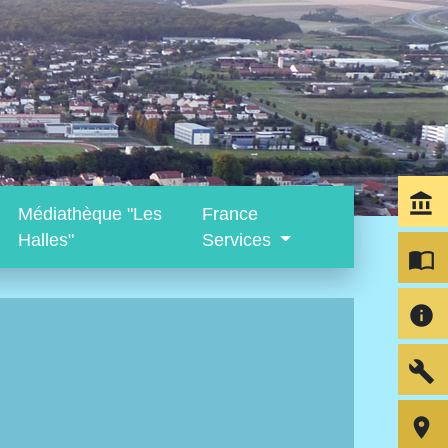
account_balance
Médiathèque "Les
France
Halles"
Services
import_contacts
info
build
room