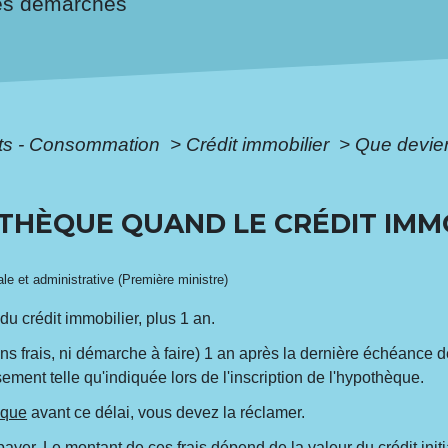
es démarches
ôts - Consommation
>
Crédit immobilier
>
Que devien
THÈQUE QUAND LE CRÉDIT IMMO
gale et administrative (Première ministre)
du crédit immobilier, plus 1 an.
ns frais, ni démarche à faire) 1 an après la dernière échéance d
ment telle qu'indiquée lors de l'inscription de l'hypothèque.
èque
avant ce délai, vous devez la réclamer.
ayer. Le montant de ces frais dépend de la valeur du crédit initi