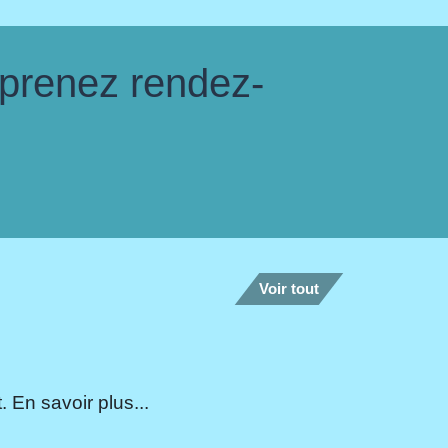
 prenez rendez-
Voir tout
 En savoir plus...