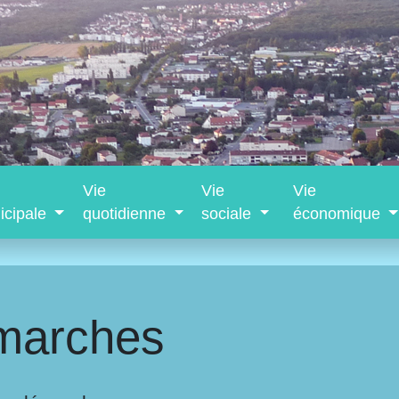
Vie
Vie
Vie
icipale
quotidienne
sociale
économique
marches