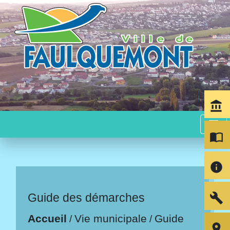
account_balance
menu
import_contacts
info
build
Guide des démarches
Accueil
Vie municipale
Guide
/
/
room