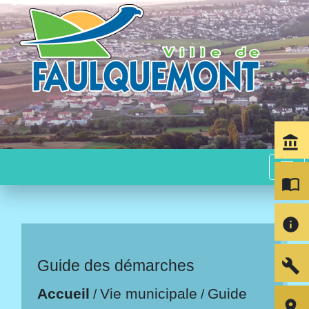
account_balance
menu
import_contacts
info
build
Guide des démarches
Accueil
Vie municipale
Guide
/
/
room