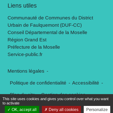
Liens utiles
Communauté de Communes du District
Urbain de Faulquemont (DUF-CC)
Conseil Départemental de la Moselle
Région Grand Est
Préfecture de la Moselle
Service-public.fr
Mentions légales
-
Politique de confidentialité
-
Accessibilité
-
Plan du site
-
Gestion des cookies
This site uses cookies and gives you control over what you want
to activate
OK, accept all
Deny all cookies
Personalize
Site créé en partenariat avec Réseau des Communes