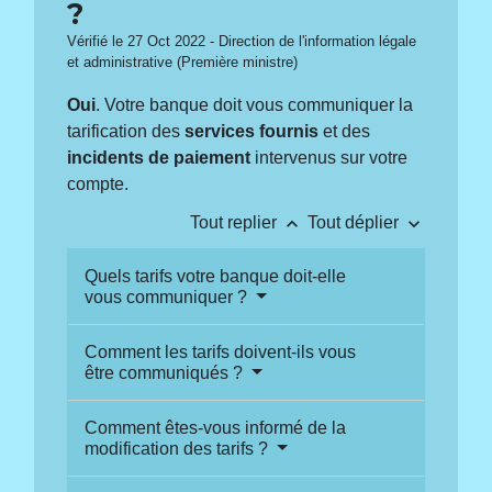
?
Vérifié le 27 Oct 2022 - Direction de l'information légale
et administrative (Première ministre)
Oui
. Votre banque doit vous communiquer la
tarification des
services fournis
et des
incidents de paiement
intervenus sur votre
compte.
keyboard_arrow_up
keyboard_arrow_down
Tout replier
Tout déplier
Quels tarifs votre banque doit-elle
vous communiquer ?
Comment les tarifs doivent-ils vous
être communiqués ?
Comment êtes-vous informé de la
modification des tarifs ?