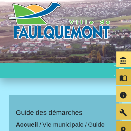
account_balance
menu
import_contacts
info
build
Guide des démarches
Accueil
Vie municipale
Guide
/
/
room