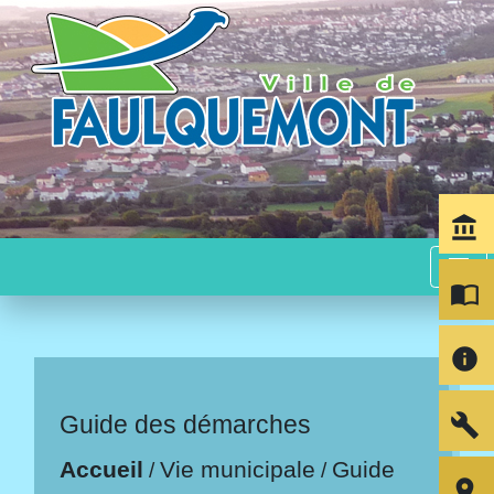
account_balance
menu
import_contacts
info
build
Guide des démarches
Accueil
Vie municipale
Guide
/
/
room