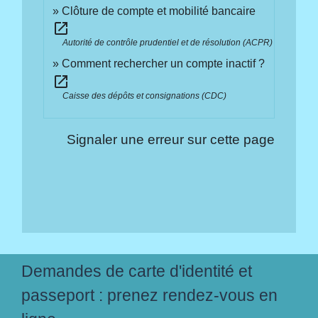
Clôture de compte et mobilité bancaire
open_in_new
Autorité de contrôle prudentiel et de résolution (ACPR)
Comment rechercher un compte inactif ?
open_in_new
Caisse des dépôts et consignations (CDC)
Signaler une erreur sur cette page
Demandes de carte d'identité et
passeport : prenez rendez-vous en