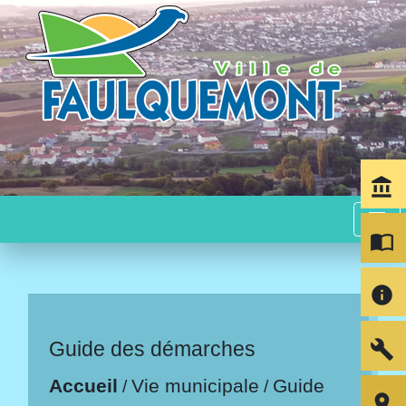
account_balance
menu
import_contacts
info
build
Guide des démarches
Accueil
Vie municipale
Guide
/
/
room