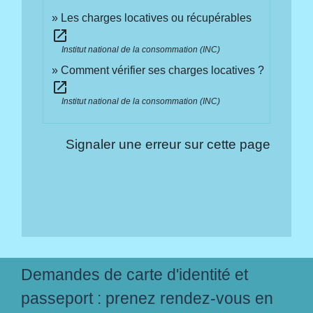
Les charges locatives ou récupérables
open_in_new
Institut national de la consommation (INC)
Comment vérifier ses charges locatives ?
open_in_new
Institut national de la consommation (INC)
Signaler une erreur sur cette page
Demandes de carte d'identité et
passeport : prenez rendez-vous en