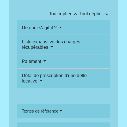
keyboard_arrow_up
keyboard_arrow_down
Tout replier
Tout déplier
De quoi s'agit-il ?
Liste exhaustive des charges
récupérables
Paiement
Délai de prescription d'une dette
locative
Textes de référence