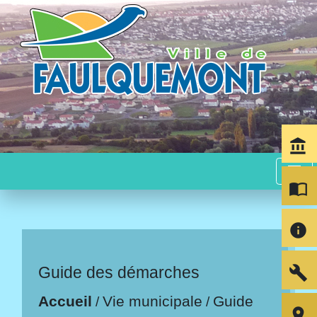
account_balance
menu
import_contacts
info
build
Guide des démarches
Accueil
Vie municipale
Guide
/
/
room