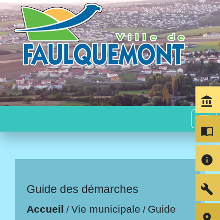
account_balance
menu
import_contacts
info
build
Guide des démarches
Accueil
Vie municipale
Guide
/
/
room