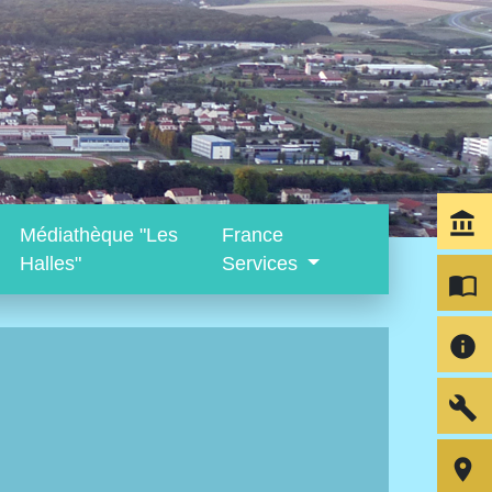
account_balance
Médiathèque "Les
France
Halles"
Services
import_contacts
info
build
room