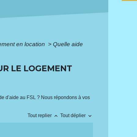
gement en location
>
Quelle aide
OUR LE LOGEMENT
de d'aide au FSL ? Nous répondons à vos
keyboard_arrow_up
keyboard_arrow_down
Tout replier
Tout déplier