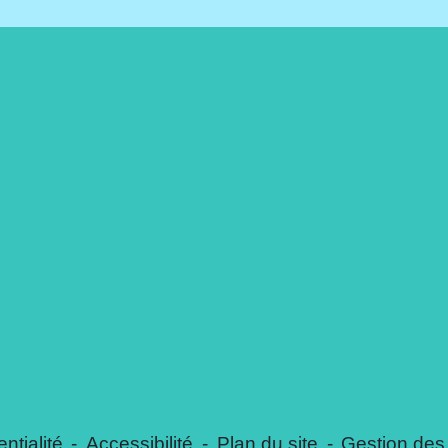
ntialité
-
Accessibilité
-
Plan du site
-
Gestion des