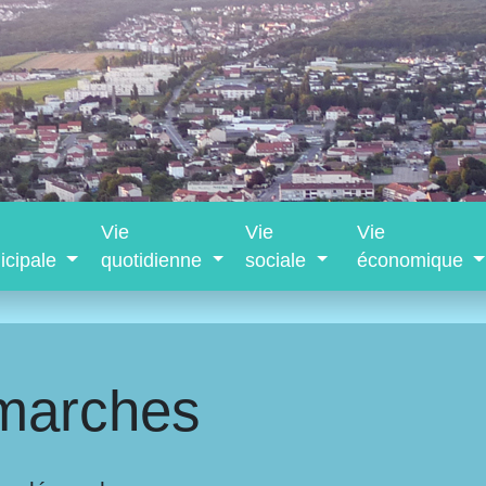
Vie
Vie
Vie
icipale
quotidienne
sociale
économique
marches