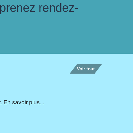
 prenez rendez-
Voir tout
 En savoir plus...