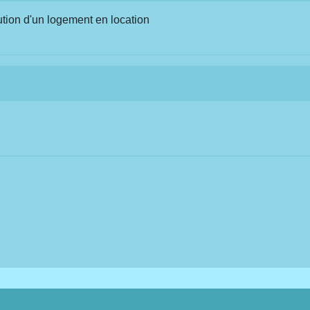
ution d'un logement en location
w