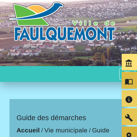
account_balance
menu
import_contacts
info
build
Guide des démarches
Accueil
Vie municipale
Guide
/
/
room