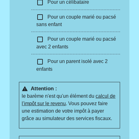
check_box_outline_blank
Pour un célibataire
check_box_outline_blank
Pour un couple marié ou pacsé
sans enfant
check_box_outline_blank
Pour un couple marié ou pacsé
avec 2 enfants
check_box_outline_blank
Pour un parent isolé avec 2
enfants
Attention :
warning
le barème n'est qu'un élément du
calcul de
l'impôt sur le revenu
. Vous pouvez faire
une estimation de votre impôt à payer
grâce au simulateur des services fiscaux.