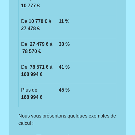
10 777 €
De
10 778 €
à
11 %
27 478 €
De
27 479 €
à
30 %
78 570 €
De
78 571 €
à
41 %
168 994 €
Plus de
45 %
168 994 €
Nous vous présentons quelques exemples de
calcul :