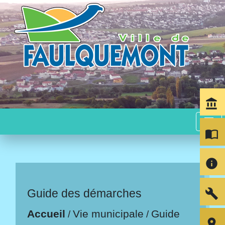
account_balance
menu
import_contacts
info
build
Guide des démarches
Accueil
Vie municipale
Guide
/
/
room