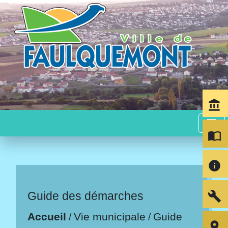
account_balance
menu
import_contacts
info
build
Guide des démarches
Accueil
Vie municipale
Guide
/
/
room