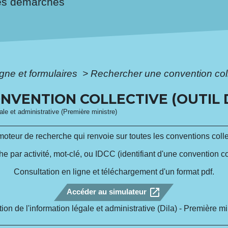
es démarches
igne et formulaires
>
Rechercher une convention col
NVENTION COLLECTIVE (OUTIL 
gale et administrative (Première ministre)
teur de recherche qui renvoie sur toutes les conventions colle
e par activité, mot-clé, ou IDCC (identifiant d'une convention col
Consultation en ligne et téléchargement d'un format pdf.
open_in_new
Accéder au simulateur
tion de l'information légale et administrative (Dila) - Première mi