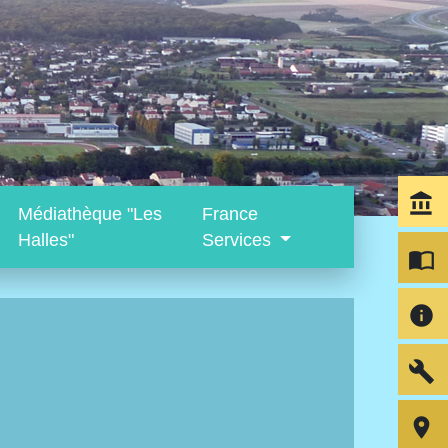
account_balance
Médiathèque "Les
France
Halles"
Services
import_contacts
info
build
room