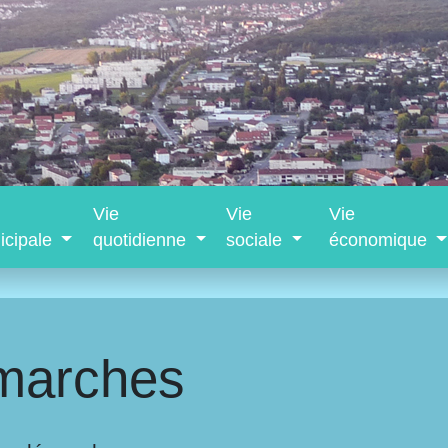
Vie
Vie
Vie
icipale
quotidienne
sociale
économique
marches